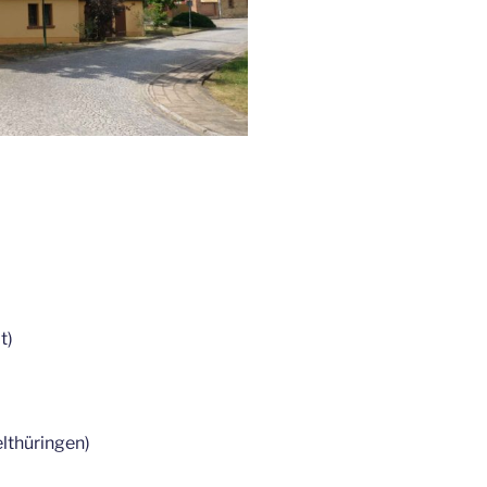
t)
thüringen)