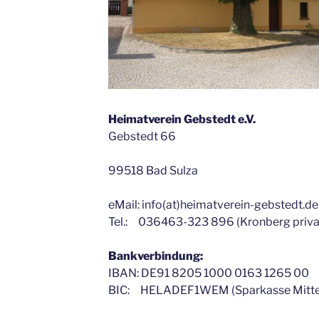
Heimatverein Gebstedt e.V.
Gebstedt 66
99518 Bad Sulza
eMail: info(at)heimatverein-gebstedt.de
Tel.: 036463-323 896 (Kronberg priva
Bankverbindung:
IBAN: DE91 8205 1000 0163 1265 00
BIC: HELADEF1WEM (Sparkasse Mittel