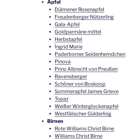
Äpfel
Dülmener Rosenapfel
Freudenberger Nützerling
Gala-Apfel
Goldparmäne mittel
Herbstapfel
Ì
ngrid Marie
Paderborner Seidenhemdchen
Pinova
Prinz Albrecht von Preußen
Ravensberger
Schöner von Boskoop
Sommerapfel James Grieve
Topaz
Weißer Winterglockenapfel
Westfälischer Gülderling
Birnen
Rote Williams Christ Birne
Williams Christ Birne