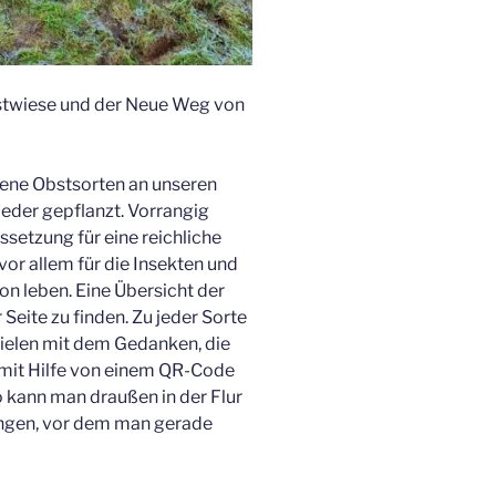
stwiese und der Neue Weg von
dene Obstsorten an unseren
eder gepflanzt. Vorrangig
ssetzung für eine reichliche
or allem für die Insekten und
on leben. Eine Übersicht der
Seite zu finden. Zu jeder Sorte
spielen mit dem Gedanken, die
 mit Hilfe von einem QR-Code
o kann man draußen in der Flur
angen, vor dem man gerade