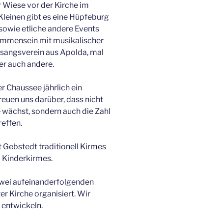
er Wiese vor der Kirche im
Kleinen gibt es eine Hüpfeburg
owie etliche andere Events
sammensein mit musikalischer
angsverein aus Apolda, mal
er auch andere.
 Chaussee jährlich ein
freuen uns darüber, dass nicht
e wächst, sondern auch die Zahl
reffen.
Gebstedt traditionell
Kirmes
 Kinderkirmes.
 zwei aufeinanderfolgenden
er Kirche organisiert. Wir
 entwickeln.