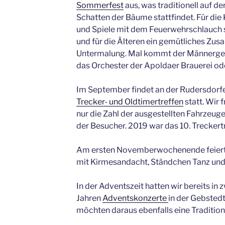
Sommerfest
aus, was traditionell auf d
Schatten der Bäume stattfindet. Für die 
und Spiele mit dem Feuerwehrschlauch s
und für die Älteren ein gemütliches Zu
Untermalung. Mal kommt der Männerges
das Orchester der Apoldaer Brauerei od
Im September findet an der Rudersdorfer
Trecker- und Oldtimertreffen
statt. Wir 
nur die Zahl der ausgestellten Fahrzeug
der Besucher. 2019 war das 10. Treckert
Am ersten Novemberwochenende feiert 
mit Kirmesandacht, Ständchen Tanz und
In der Adventszeit hatten wir bereits in
Jahren
Adventskonzerte
in der Gebstedt
möchten daraus ebenfalls eine Tradition