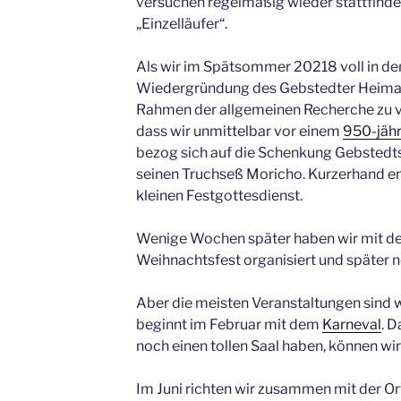
versuchen regelmäßig wieder stattfinden
„Einzelläufer“.
Als wir im Spätsommer 20218 voll in de
Wiedergründung des Gebstedter Heimat w
Rahmen der allgemeinen Recherche zu v
dass wir unmittelbar vor einem
950-jähr
bezog sich auf die Schenkung Gebstedts 
seinen Truchseß Moricho. Kurzerhand en
kleinen Festgottesdienst.
Wenige Wochen später haben wir mit de
Weihnachtsfest organisiert und später n
Aber die meisten Veranstaltungen sind 
beginnt im Februar mit dem
Karneval
. D
noch einen tollen Saal haben, können wir
Im Juni richten wir zusammen mit der Or