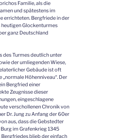
richos Familie, als die
amen und spätestens im
e errichteten. Bergfriede in der
 heutigen Glockenturmes
über ganz Deutschland
ss des Turmes deutlich unter
owie der umliegenden Wiese,
laterlicher Gebäude ist oft
ige „normale Höhenniveau“. Der
in Bergfried einer
rekte Zeugnisse dieser
hnungen, eingeschlagene
 heute verschollenen Chronik von
er Dr. Jung zu Anfang der 60er
avon aus, dass die Gebstedter
 Burg im Grafenkrieg 1345
 Bergfriedes blieb der einfach