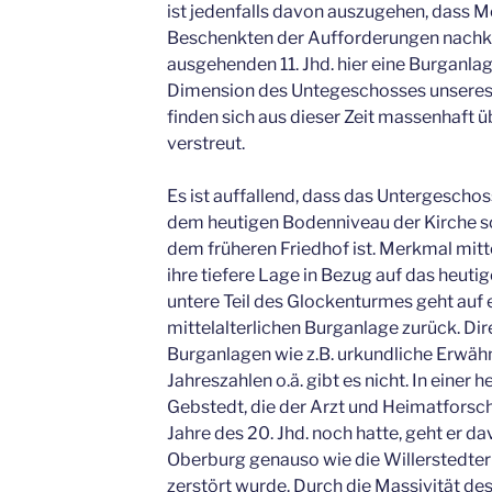
ist jedenfalls davon auszugehen, dass Mo
Beschenkten der Aufforderungen nachk
ausgehenden 11. Jhd. hier eine Burganlag
Dimension des Untegeschosses unseres
finden sich aus dieser Zeit massenhaft 
verstreut.
Es ist auffallend, dass das Untergescho
dem heutigen Bodenniveau der Kirche s
dem früheren Friedhof ist. Merkmal mitte
ihre tiefere Lage in Bezug auf das heut
untere Teil des Glockenturmes geht auf e
mittelalterlichen Burganlage zurück. Di
Burganlagen wie z.B. urkundliche Erwä
Jahreszahlen o.ä. gibt es nicht. In einer
Gebstedt, die der Arzt und Heimatforsch
Jahre des 20. Jhd. noch hatte, geht er d
Oberburg genauso wie die Willerstedter
zerstört wurde. Durch die Massivität des