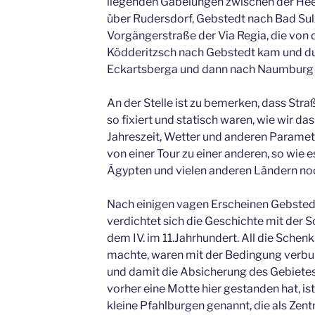
liegenden Gabelungen zwischen der Heer
über Rudersdorf, Gebstedt nach Bad Sul
Vorgängerstraße der Via Regia, die von
Ködderitzsch nach Gebstedt kam und du
Eckartsberga und dann nach Naumburg / 
An der Stelle ist zu bemerken, dass Stra
so fixiert und statisch waren, wie wir da
Jahreszeit, Wetter und anderen Parame
von einer Tour zu einer anderen, so wie e
Ägypten und vielen anderen Ländern noc
Nach einigen vagen Erscheinen Gebstedt
verdichtet sich die Geschichte mit der 
dem IV. im 11.Jahrhundert. All die Schenk
machte, waren mit der Bedingung verbun
und damit die Absicherung des Gebiete
vorher eine Motte hier gestanden hat, is
kleine Pfahlburgen genannt, die als Zent