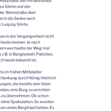
esstraße, die von Buttstädt
za führte und der
 der Weinstraße über
rch die Senke nach
Leipzig führte.
ßen in der Vergangenheit nicht
s heute kennen. Je nach
tern wechselte der Weg mal
s z.B. in Bangladesh, Pakistan,
h heute bekannt ist.
s im frühen Mittelalter
Schenkung durch König Heinrich
ungen, die bereits sein Vater
den, eine Burg zu errichten
s zu übernehmen. Ob schon
t reine Spekulation. So wurden
rum einen Bergfried hatten. Es